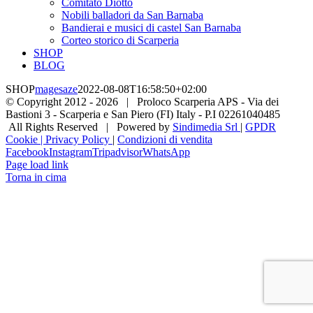
Comitato Diotto
Nobili balladori da San Barnaba
Bandierai e musici di castel San Barnaba
Corteo storico di Scarperia
SHOP
BLOG
SHOP
magesaze
2022-08-08T16:58:50+02:00
© Copyright 2012 -
2026 | Proloco Scarperia APS - Via dei
Bastioni 3 - Scarperia e San Piero (FI) Italy - P.I 02261040485
All Rights Reserved | Powered by
Sindimedia Srl
|
GPDR
Cookie | Privacy Policy
|
Condizioni di vendita
Facebook
Instagram
Tripadvisor
WhatsApp
Page load link
Torna in cima