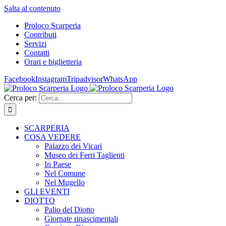
Salta al contenuto
Proloco Scarperia
Contributi
Servizi
Contatti
Orari e biglietteria
Facebook
Instagram
Tripadvisor
WhatsApp
Cerca per:
SCARPERIA
COSA VEDERE
Palazzo dei Vicari
Museo dei Ferri Taglienti
In Paese
Nel Comune
Nel Mugello
GLI EVENTI
DIOTTO
Palio del Diotto
Giornate rinascimentali