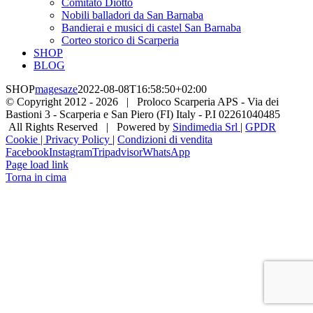
Comitato Diotto
Nobili balladori da San Barnaba
Bandierai e musici di castel San Barnaba
Corteo storico di Scarperia
SHOP
BLOG
SHOP
magesaze
2022-08-08T16:58:50+02:00
© Copyright 2012 -
2026 | Proloco Scarperia APS - Via dei
Bastioni 3 - Scarperia e San Piero (FI) Italy - P.I 02261040485
All Rights Reserved | Powered by
Sindimedia Srl
|
GPDR
Cookie | Privacy Policy
|
Condizioni di vendita
Facebook
Instagram
Tripadvisor
WhatsApp
Page load link
Torna in cima