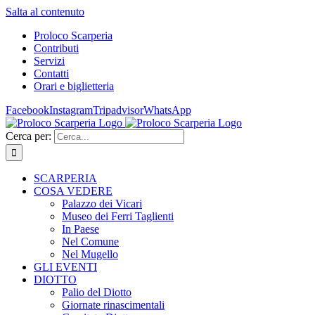
Salta al contenuto
Proloco Scarperia
Contributi
Servizi
Contatti
Orari e biglietteria
Facebook
Instagram
Tripadvisor
WhatsApp
Cerca per:
SCARPERIA
COSA VEDERE
Palazzo dei Vicari
Museo dei Ferri Taglienti
In Paese
Nel Comune
Nel Mugello
GLI EVENTI
DIOTTO
Palio del Diotto
Giornate rinascimentali