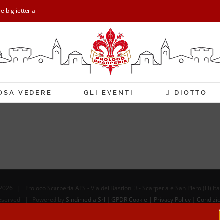
 e biglietteria
OSA VEDERE
GLI EVENTI
DIOTTO
2026 | Proloco Scarperia APS - Via dei Bastioni 3 - Scarperia e San Piero (FI) It
 Reserved | Powered by
Sindimedia Srl
|
GPDR Cookie | Privacy Policy
|
Condizio