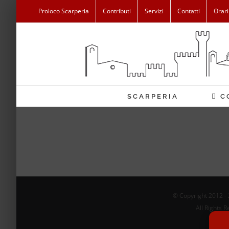
Salta
Proloco Scarperia
Contributi
Servizi
Contatti
Orari
al
contenuto
SCARPERIA
C
© Copyright 2012 -
All Rights