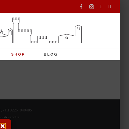
Facebook
Instagram
Tripadvisor
WhatsAp
SHOP
BLOG
aly - P.I 02261040485
ni di vendita