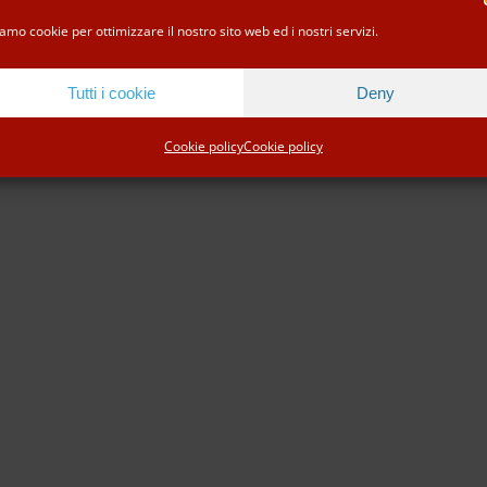
Facebook
Instagram
Tripadvisor
WhatsApp
amo cookie per ottimizzare il nostro sito web ed i nostri servizi.
Tutti i cookie
Deny
Cookie policy
Cookie policy