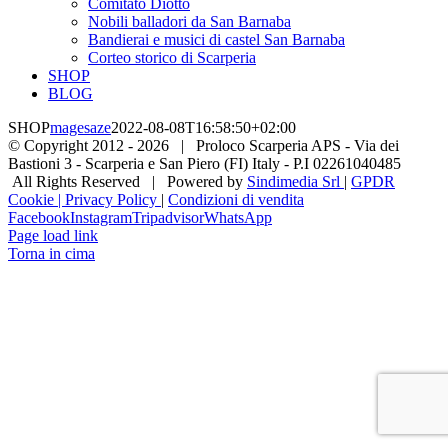
Comitato Diotto
Nobili balladori da San Barnaba
Bandierai e musici di castel San Barnaba
Corteo storico di Scarperia
SHOP
BLOG
SHOP
magesaze
2022-08-08T16:58:50+02:00
© Copyright 2012 -
2026 | Proloco Scarperia APS - Via dei
Bastioni 3 - Scarperia e San Piero (FI) Italy - P.I 02261040485
All Rights Reserved | Powered by
Sindimedia Srl
|
GPDR
Cookie | Privacy Policy
|
Condizioni di vendita
Facebook
Instagram
Tripadvisor
WhatsApp
Page load link
Torna in cima