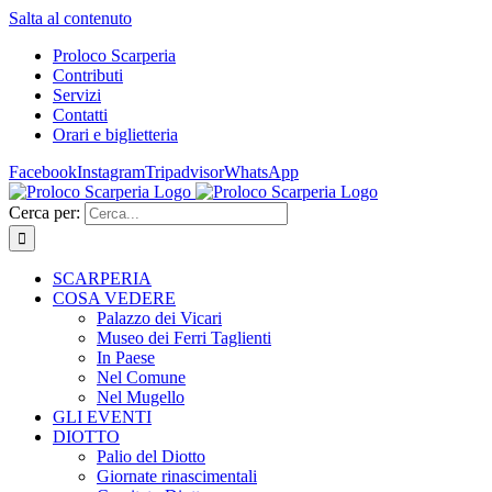
Salta al contenuto
Proloco Scarperia
Contributi
Servizi
Contatti
Orari e biglietteria
Facebook
Instagram
Tripadvisor
WhatsApp
Cerca per:
SCARPERIA
COSA VEDERE
Palazzo dei Vicari
Museo dei Ferri Taglienti
In Paese
Nel Comune
Nel Mugello
GLI EVENTI
DIOTTO
Palio del Diotto
Giornate rinascimentali