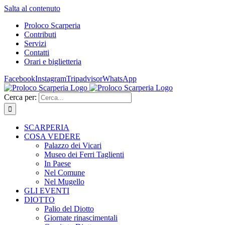
Salta al contenuto
Proloco Scarperia
Contributi
Servizi
Contatti
Orari e biglietteria
Facebook
Instagram
Tripadvisor
WhatsApp
Cerca per:
SCARPERIA
COSA VEDERE
Palazzo dei Vicari
Museo dei Ferri Taglienti
In Paese
Nel Comune
Nel Mugello
GLI EVENTI
DIOTTO
Palio del Diotto
Giornate rinascimentali