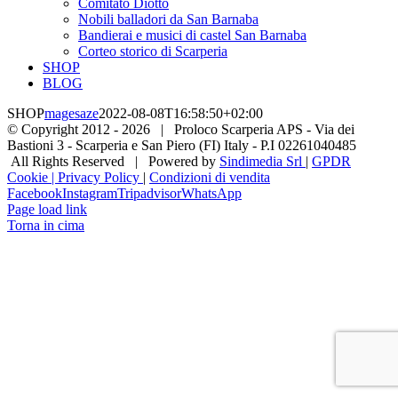
Comitato Diotto
Nobili balladori da San Barnaba
Bandierai e musici di castel San Barnaba
Corteo storico di Scarperia
SHOP
BLOG
SHOP
magesaze
2022-08-08T16:58:50+02:00
© Copyright 2012 -
2026 | Proloco Scarperia APS - Via dei
Bastioni 3 - Scarperia e San Piero (FI) Italy - P.I 02261040485
All Rights Reserved | Powered by
Sindimedia Srl
|
GPDR
Cookie | Privacy Policy
|
Condizioni di vendita
Facebook
Instagram
Tripadvisor
WhatsApp
Page load link
Torna in cima