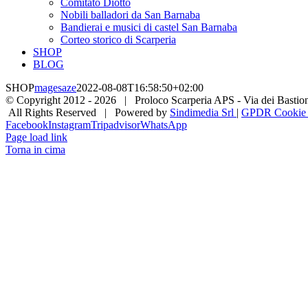
Comitato Diotto
Nobili balladori da San Barnaba
Bandierai e musici di castel San Barnaba
Corteo storico di Scarperia
SHOP
BLOG
SHOP
magesaze
2022-08-08T16:58:50+02:00
© Copyright 2012 -
2026 | Proloco Scarperia APS - Via dei Bastioni 
All Rights Reserved | Powered by
Sindimedia Srl
|
GPDR Cookie |
Facebook
Instagram
Tripadvisor
WhatsApp
Page load link
Torna in cima