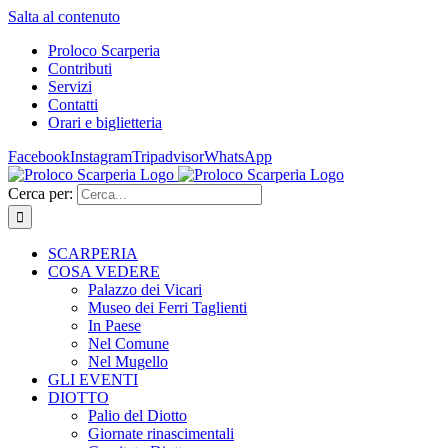
Salta al contenuto
Proloco Scarperia
Contributi
Servizi
Contatti
Orari e biglietteria
Facebook
Instagram
Tripadvisor
WhatsApp
Cerca per:
SCARPERIA
COSA VEDERE
Palazzo dei Vicari
Museo dei Ferri Taglienti
In Paese
Nel Comune
Nel Mugello
GLI EVENTI
DIOTTO
Palio del Diotto
Giornate rinascimentali