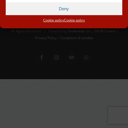
Deny
© Copyright 2012 -
2026 | Proloco Scarperia APS - Via dei Bastioni
Cookie policy
Cookie policy
3 - Scarperia e San Piero (FI) Italy - P.I 02261040485
All Rights Reserved | Powered by
Sindimedia Srl
|
GPDR Cookie |
Privacy Policy
|
Condizioni di vendita
Facebook
Instagram
Tripadvisor
WhatsApp