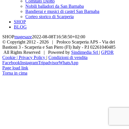
Comitato Diotto
Nobili balladori da San Barnaba
Bandierai e musici di castel San Barnaba
Corteo storico di Scarperia
SHOP
BLOG
SHOP
magesaze
2022-08-08T16:58:50+02:00
© Copyright 2012 -
2026 | Proloco Scarperia APS - Via dei
Bastioni 3 - Scarperia e San Piero (FI) Italy - P.I 02261040485
All Rights Reserved | Powered by
Sindimedia Srl
|
GPDR
Cookie | Privacy Policy
|
Condizioni di vendita
Facebook
Instagram
Tripadvisor
WhatsApp
Page load link
Torna in cima