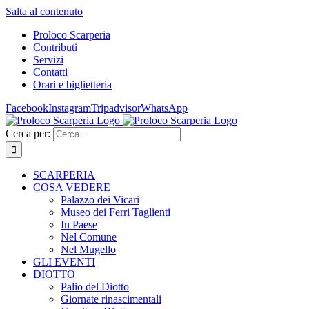
Salta al contenuto
Proloco Scarperia
Contributi
Servizi
Contatti
Orari e biglietteria
Facebook
Instagram
Tripadvisor
WhatsApp
Cerca per:
SCARPERIA
COSA VEDERE
Palazzo dei Vicari
Museo dei Ferri Taglienti
In Paese
Nel Comune
Nel Mugello
GLI EVENTI
DIOTTO
Palio del Diotto
Giornate rinascimentali