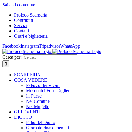
Salta al contenuto
Proloco Scarperia
Contributi
Servizi
Contatti
Orari e biglietteria
Facebook
Instagram
Tripadvisor
WhatsApp
Cerca per:
SCARPERIA
COSA VEDERE
Palazzo dei Vicari
Museo dei Ferri Taglienti
In Paese
Nel Comune
Nel Mugello
GLI EVENTI
DIOTTO
Palio del Diotto
Giornate rinascimentali