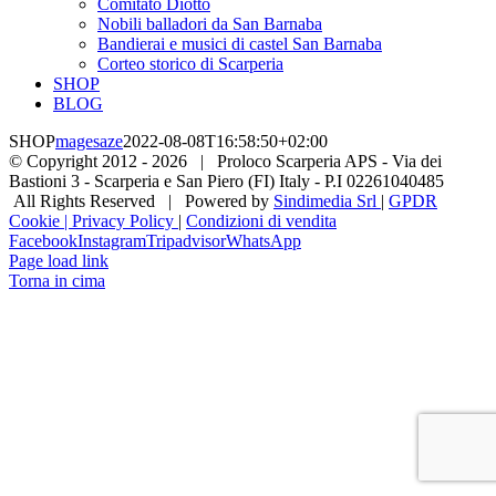
Comitato Diotto
Nobili balladori da San Barnaba
Bandierai e musici di castel San Barnaba
Corteo storico di Scarperia
SHOP
BLOG
SHOP
magesaze
2022-08-08T16:58:50+02:00
© Copyright 2012 -
2026 | Proloco Scarperia APS - Via dei
Bastioni 3 - Scarperia e San Piero (FI) Italy - P.I 02261040485
All Rights Reserved | Powered by
Sindimedia Srl
|
GPDR
Cookie | Privacy Policy
|
Condizioni di vendita
Facebook
Instagram
Tripadvisor
WhatsApp
Page load link
Torna in cima