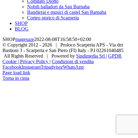
Comitato Diotto
Nobili balladori da San Barnaba
Bandierai e musici di castel San Barnaba
Corteo storico di Scarperia
SHOP
BLOG
SHOP
magesaze
2022-08-08T16:58:50+02:00
© Copyright 2012 -
2026 | Proloco Scarperia APS - Via dei
Bastioni 3 - Scarperia e San Piero (FI) Italy - P.I 02261040485
All Rights Reserved | Powered by
Sindimedia Srl
|
GPDR
Cookie | Privacy Policy
|
Condizioni di vendita
Facebook
Instagram
Tripadvisor
WhatsApp
Page load link
Torna in cima