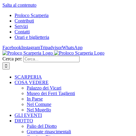
Salta al contenuto
Proloco Scarperia
Contributi
Servizi
Contatti
Orari e biglietteria
Facebook
Instagram
Tripadvisor
WhatsApp
Cerca per:
SCARPERIA
COSA VEDERE
Palazzo dei Vicari
Museo dei Ferri Taglienti
In Paese
Nel Comune
Nel Mugello
GLI EVENTI
DIOTTO
Palio del Diotto
Giornate rinascimentali