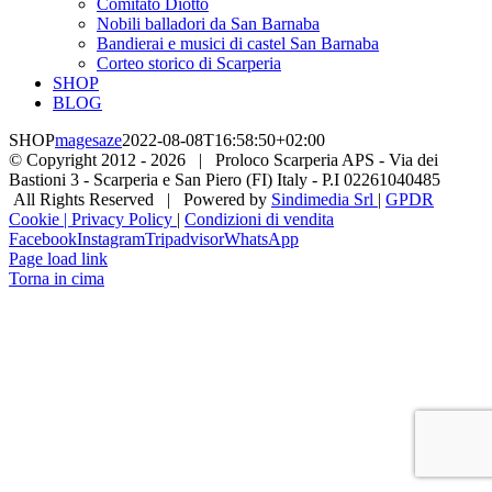
Comitato Diotto
Nobili balladori da San Barnaba
Bandierai e musici di castel San Barnaba
Corteo storico di Scarperia
SHOP
BLOG
SHOP
magesaze
2022-08-08T16:58:50+02:00
© Copyright 2012 -
2026 | Proloco Scarperia APS - Via dei
Bastioni 3 - Scarperia e San Piero (FI) Italy - P.I 02261040485
All Rights Reserved | Powered by
Sindimedia Srl
|
GPDR
Cookie | Privacy Policy
|
Condizioni di vendita
Facebook
Instagram
Tripadvisor
WhatsApp
Page load link
Torna in cima