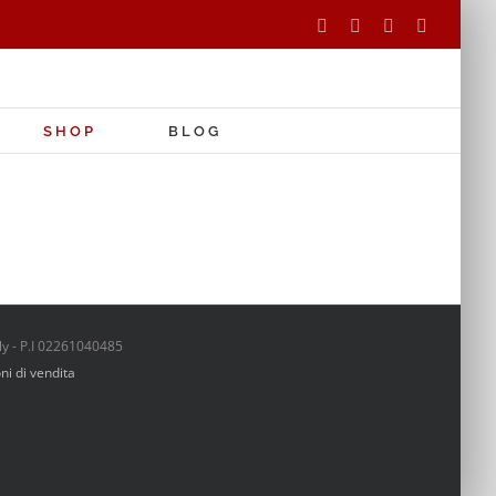
Facebook
Instagram
Tripadvisor
WhatsAp
SHOP
BLOG
aly - P.I 02261040485
ni di vendita