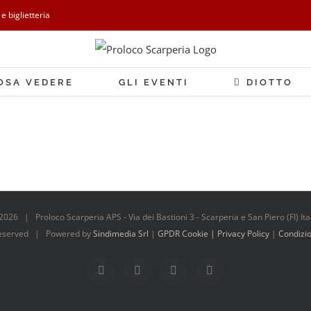
 e biglietteria
OSA VEDERE
GLI EVENTI
DIOTTO
2026 | Proloco Scarperia APS - Via dei Bastioni 3 - Scarperia e San Piero (FI) It
 Reserved | Powered by
Sindimedia Srl
|
GPDR Cookie | Privacy Policy
|
Condizio
Facebook
Instagram
Tripadvisor
WhatsApp