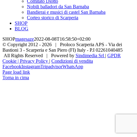
Comitato Diotto
Nobili balladori da San Barnaba
Bandierai e musici di castel San Barnaba
Corteo storico di Scarperia
SHOP
BLOG
SHOP
magesaze
2022-08-08T16:58:50+02:00
© Copyright 2012 -
2026 | Proloco Scarperia APS - Via dei
Bastioni 3 - Scarperia e San Piero (FI) Italy - P.I 02261040485
All Rights Reserved | Powered by
Sindimedia Srl
|
GPDR
Cookie | Privacy Policy
|
Condizioni di vendita
Facebook
Instagram
Tripadvisor
WhatsApp
Page load link
Torna in cima