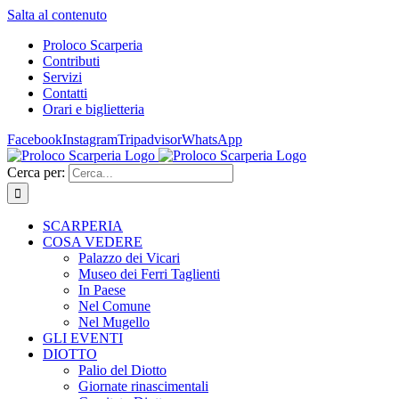
Salta al contenuto
Proloco Scarperia
Contributi
Servizi
Contatti
Orari e biglietteria
Facebook
Instagram
Tripadvisor
WhatsApp
Cerca per:
SCARPERIA
COSA VEDERE
Palazzo dei Vicari
Museo dei Ferri Taglienti
In Paese
Nel Comune
Nel Mugello
GLI EVENTI
DIOTTO
Palio del Diotto
Giornate rinascimentali