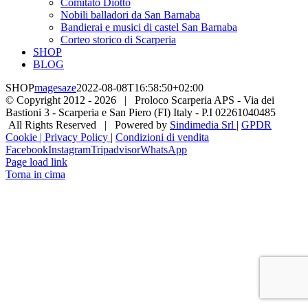
Comitato Diotto
Nobili balladori da San Barnaba
Bandierai e musici di castel San Barnaba
Corteo storico di Scarperia
SHOP
BLOG
SHOP
magesaze
2022-08-08T16:58:50+02:00
© Copyright 2012 -
2026 | Proloco Scarperia APS - Via dei
Bastioni 3 - Scarperia e San Piero (FI) Italy - P.I 02261040485
All Rights Reserved | Powered by
Sindimedia Srl
|
GPDR
Cookie | Privacy Policy
|
Condizioni di vendita
Facebook
Instagram
Tripadvisor
WhatsApp
Page load link
Torna in cima