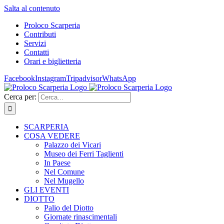
Salta al contenuto
Proloco Scarperia
Contributi
Servizi
Contatti
Orari e biglietteria
Facebook
Instagram
Tripadvisor
WhatsApp
Cerca per:
SCARPERIA
COSA VEDERE
Palazzo dei Vicari
Museo dei Ferri Taglienti
In Paese
Nel Comune
Nel Mugello
GLI EVENTI
DIOTTO
Palio del Diotto
Giornate rinascimentali