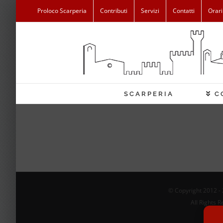
Salta
Proloco Scarperia
Contributi
Servizi
Contatti
Orari
al
contenuto
SCARPERIA
C
© Copyright 2012 -
All Rights