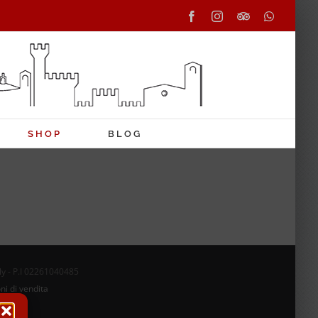
Facebook
Instagram
Tripadvisor
WhatsAp
SHOP
BLOG
aly - P.I 02261040485
ni di vendita