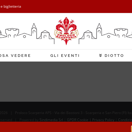
 e biglietteria
OSA VEDERE
GLI EVENTI
DIOTTO
2026 | Proloco Scarperia APS - Via dei Bastioni 3 - Scarperia e San Piero (FI) It
 Reserved | Powered by
Sindimedia Srl
|
GPDR Cookie | Privacy Policy
|
Condizio