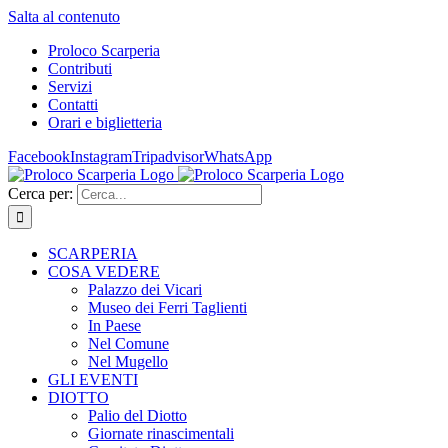
Salta al contenuto
Proloco Scarperia
Contributi
Servizi
Contatti
Orari e biglietteria
Facebook
Instagram
Tripadvisor
WhatsApp
Cerca per:
SCARPERIA
COSA VEDERE
Palazzo dei Vicari
Museo dei Ferri Taglienti
In Paese
Nel Comune
Nel Mugello
GLI EVENTI
DIOTTO
Palio del Diotto
Giornate rinascimentali