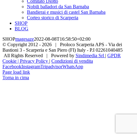
Comitato Diotto
Nobili balladori da San Barnaba
Bandierai e musici di castel San Barnaba
Corteo storico di Scarperia
SHOP
BLOG
SHOP
magesaze
2022-08-08T16:58:50+02:00
© Copyright 2012 -
2026 | Proloco Scarperia APS - Via dei
Bastioni 3 - Scarperia e San Piero (FI) Italy - P.I 02261040485
All Rights Reserved | Powered by
Sindimedia Srl
|
GPDR
Cookie | Privacy Policy
|
Condizioni di vendita
Facebook
Instagram
Tripadvisor
WhatsApp
Page load link
Torna in cima