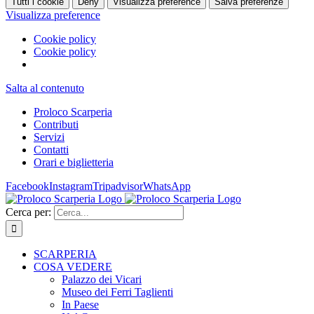
Tutti i cookie
Deny
Visualizza preference
Salva preferenze
Visualizza preference
Cookie policy
Cookie policy
Salta al contenuto
Proloco Scarperia
Contributi
Servizi
Contatti
Orari e biglietteria
Facebook
Instagram
Tripadvisor
WhatsApp
Cerca per:
SCARPERIA
COSA VEDERE
Palazzo dei Vicari
Museo dei Ferri Taglienti
In Paese