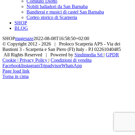
Comitato Diotto
Nobili balladori da San Barnaba
Bandierai e musici di castel San Barnaba
Corteo storico di Scarperia
SHOP
BLOG
SHOP
magesaze
2022-08-08T16:58:50+02:00
© Copyright 2012 -
2026 | Proloco Scarperia APS - Via dei
Bastioni 3 - Scarperia e San Piero (FI) Italy - P.I 02261040485
All Rights Reserved | Powered by
Sindimedia Srl
|
GPDR
Cookie | Privacy Policy
|
Condizioni di vendita
Facebook
Instagram
Tripadvisor
WhatsApp
Page load link
Torna in cima