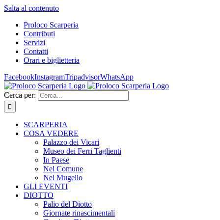
Salta al contenuto
Proloco Scarperia
Contributi
Servizi
Contatti
Orari e biglietteria
Facebook
Instagram
Tripadvisor
WhatsApp
Cerca per:
SCARPERIA
COSA VEDERE
Palazzo dei Vicari
Museo dei Ferri Taglienti
In Paese
Nel Comune
Nel Mugello
GLI EVENTI
DIOTTO
Palio del Diotto
Giornate rinascimentali