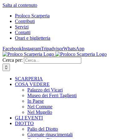
Salta al contenuto
Proloco Scarperia
Contributi
Servizi
Contatti
Orari e biglietteria
Facebook
Instagram
Tripadvisor
WhatsApp
Cerca per:
SCARPERIA
COSA VEDERE
Palazzo dei Vicari
Museo dei Ferri Taglienti
In Paese
Nel Comune
Nel Mugello
GLI EVENTI
DIOTTO
Palio del Diotto
Giornate rinascimentali