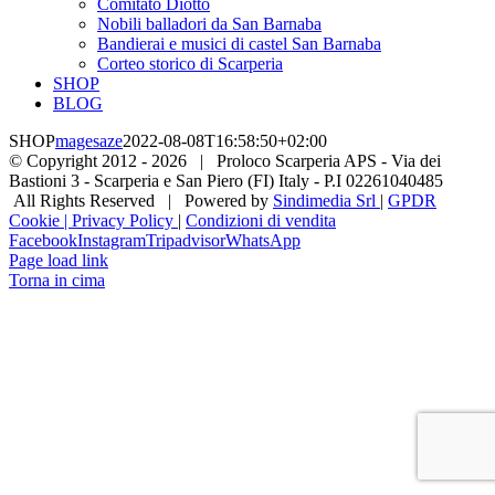
Comitato Diotto
Nobili balladori da San Barnaba
Bandierai e musici di castel San Barnaba
Corteo storico di Scarperia
SHOP
BLOG
SHOP
magesaze
2022-08-08T16:58:50+02:00
© Copyright 2012 -
2026 | Proloco Scarperia APS - Via dei
Bastioni 3 - Scarperia e San Piero (FI) Italy - P.I 02261040485
All Rights Reserved | Powered by
Sindimedia Srl
|
GPDR
Cookie | Privacy Policy
|
Condizioni di vendita
Facebook
Instagram
Tripadvisor
WhatsApp
Page load link
Torna in cima