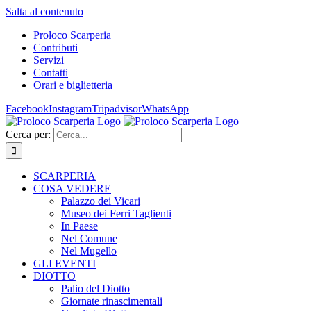
Salta al contenuto
Proloco Scarperia
Contributi
Servizi
Contatti
Orari e biglietteria
Facebook
Instagram
Tripadvisor
WhatsApp
Cerca per:
SCARPERIA
COSA VEDERE
Palazzo dei Vicari
Museo dei Ferri Taglienti
In Paese
Nel Comune
Nel Mugello
GLI EVENTI
DIOTTO
Palio del Diotto
Giornate rinascimentali