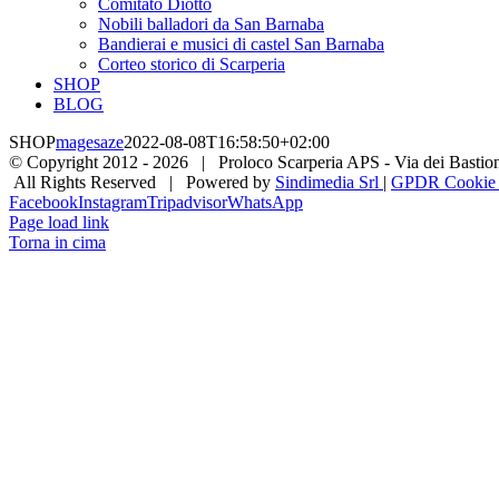
Comitato Diotto
Nobili balladori da San Barnaba
Bandierai e musici di castel San Barnaba
Corteo storico di Scarperia
SHOP
BLOG
SHOP
magesaze
2022-08-08T16:58:50+02:00
© Copyright 2012 -
2026 | Proloco Scarperia APS - Via dei Bastioni 
All Rights Reserved | Powered by
Sindimedia Srl
|
GPDR Cookie |
Facebook
Instagram
Tripadvisor
WhatsApp
Page load link
Torna in cima