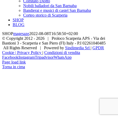
Comitato Diotto
Nobili balladori da San Barnaba
Bandierai e musici di castel San Barnaba
Corteo storico di Scarperia
SHOP
BLOG
SHOP
magesaze
2022-08-08T16:58:50+02:00
© Copyright 2012 -
2026 | Proloco Scarperia APS - Via dei
Bastioni 3 - Scarperia e San Piero (FI) Italy - P.I 02261040485
All Rights Reserved | Powered by
Sindimedia Srl
|
GPDR
Cookie | Privacy Policy
|
Condizioni di vendita
Facebook
Instagram
Tripadvisor
WhatsApp
Page load link
Torna in cima