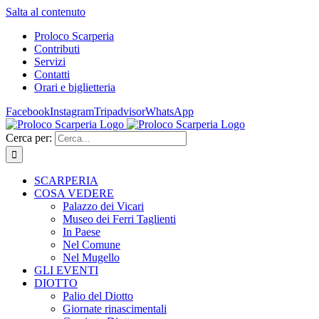
Salta al contenuto
Proloco Scarperia
Contributi
Servizi
Contatti
Orari e biglietteria
Facebook
Instagram
Tripadvisor
WhatsApp
Cerca per:
SCARPERIA
COSA VEDERE
Palazzo dei Vicari
Museo dei Ferri Taglienti
In Paese
Nel Comune
Nel Mugello
GLI EVENTI
DIOTTO
Palio del Diotto
Giornate rinascimentali