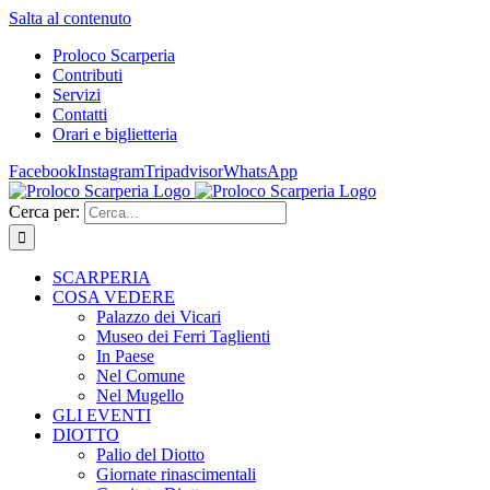
Salta al contenuto
Proloco Scarperia
Contributi
Servizi
Contatti
Orari e biglietteria
Facebook
Instagram
Tripadvisor
WhatsApp
Cerca per:
SCARPERIA
COSA VEDERE
Palazzo dei Vicari
Museo dei Ferri Taglienti
In Paese
Nel Comune
Nel Mugello
GLI EVENTI
DIOTTO
Palio del Diotto
Giornate rinascimentali