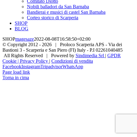
Comitato Diotto
Nobili balladori da San Barnaba
Bandierai e musici di castel San Barnaba
Corteo storico di Scarperia
SHOP
BLOG
SHOP
magesaze
2022-08-08T16:58:50+02:00
© Copyright 2012 -
2026 | Proloco Scarperia APS - Via dei
Bastioni 3 - Scarperia e San Piero (FI) Italy - P.I 02261040485
All Rights Reserved | Powered by
Sindimedia Srl
|
GPDR
Cookie | Privacy Policy
|
Condizioni di vendita
Facebook
Instagram
Tripadvisor
WhatsApp
Page load link
Torna in cima