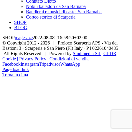
Comitato Diotto
Nobili balladori da San Barnaba
Bandierai e musici di castel San Barnaba
Corteo storico di Scarperia
SHOP
BLOG
SHOP
magesaze
2022-08-08T16:58:50+02:00
© Copyright 2012 -
2026 | Proloco Scarperia APS - Via dei
Bastioni 3 - Scarperia e San Piero (FI) Italy - P.I 02261040485
All Rights Reserved | Powered by
Sindimedia Srl
|
GPDR
Cookie | Privacy Policy
|
Condizioni di vendita
Facebook
Instagram
Tripadvisor
WhatsApp
Page load link
Torna in cima