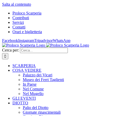
Salta al contenuto
Proloco Scarperia
Contributi
Servizi
Contatti
Orari e biglietteria
Facebook
Instagram
Tripadvisor
WhatsApp
Cerca per:
SCARPERIA
COSA VEDERE
Palazzo dei Vicari
Museo dei Ferri Taglienti
In Paese
Nel Comune
Nel Mugello
GLI EVENTI
DIOTTO
Palio del Diotto
Giornate rinascimentali