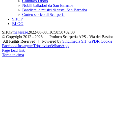
Comitato Diotto
Nobili balladori da San Barnaba
Bandierai e musici di castel San Barnaba
Corteo storico di Scarperia
SHOP
BLOG
SHOP
magesaze
2022-08-08T16:58:50+02:00
© Copyright 2012 -
2026 | Proloco Scarperia APS - Via dei Bastioni 
All Rights Reserved | Powered by
Sindimedia Srl
|
GPDR Cookie |
Facebook
Instagram
Tripadvisor
WhatsApp
Page load link
Torna in cima