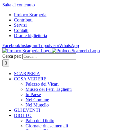
Salta al contenuto
Proloco Scarperia
Contributi
Servizi
Contatti
Orari e biglietteria
Facebook
Instagram
Tripadvisor
WhatsApp
Cerca per:
SCARPERIA
COSA VEDERE
Palazzo dei Vicari
Museo dei Ferri Taglienti
In Paese
Nel Comune
Nel Mugello
GLI EVENTI
DIOTTO
Palio del Diotto
Giornate rinascimentali