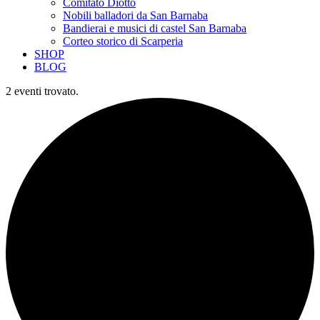
Comitato Diotto
Nobili balladori da San Barnaba
Bandierai e musici di castel San Barnaba
Corteo storico di Scarperia
SHOP
BLOG
2 eventi trovato.