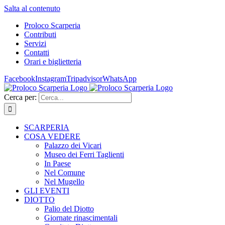
Salta al contenuto
Proloco Scarperia
Contributi
Servizi
Contatti
Orari e biglietteria
Facebook
Instagram
Tripadvisor
WhatsApp
Cerca per:
SCARPERIA
COSA VEDERE
Palazzo dei Vicari
Museo dei Ferri Taglienti
In Paese
Nel Comune
Nel Mugello
GLI EVENTI
DIOTTO
Palio del Diotto
Giornate rinascimentali