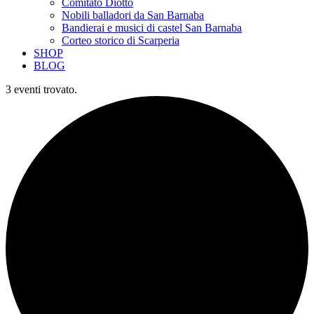
Comitato Diotto
Nobili balladori da San Barnaba
Bandierai e musici di castel San Barnaba
Corteo storico di Scarperia
SHOP
BLOG
3 eventi trovato.