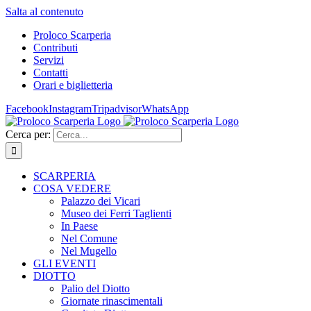
Salta al contenuto
Proloco Scarperia
Contributi
Servizi
Contatti
Orari e biglietteria
Facebook
Instagram
Tripadvisor
WhatsApp
Cerca per:
SCARPERIA
COSA VEDERE
Palazzo dei Vicari
Museo dei Ferri Taglienti
In Paese
Nel Comune
Nel Mugello
GLI EVENTI
DIOTTO
Palio del Diotto
Giornate rinascimentali