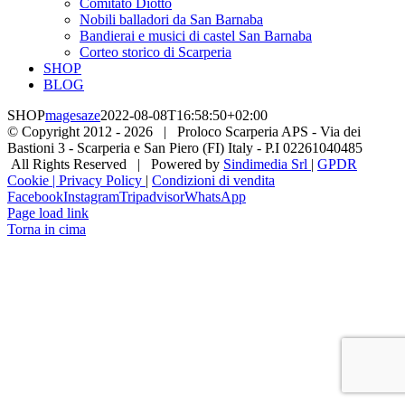
Comitato Diotto
Nobili balladori da San Barnaba
Bandierai e musici di castel San Barnaba
Corteo storico di Scarperia
SHOP
BLOG
SHOP
magesaze
2022-08-08T16:58:50+02:00
© Copyright 2012 -
2026 | Proloco Scarperia APS - Via dei
Bastioni 3 - Scarperia e San Piero (FI) Italy - P.I 02261040485
All Rights Reserved | Powered by
Sindimedia Srl
|
GPDR
Cookie | Privacy Policy
|
Condizioni di vendita
Facebook
Instagram
Tripadvisor
WhatsApp
Page load link
Torna in cima