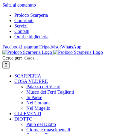
Salta al contenuto
Proloco Scarperia
Contributi
Servizi
Contatti
Orari e biglietteria
Facebook
Instagram
Tripadvisor
WhatsApp
Cerca per:
SCARPERIA
COSA VEDERE
Palazzo dei Vicari
Museo dei Ferri Taglienti
In Paese
Nel Comune
Nel Mugello
GLI EVENTI
DIOTTO
Palio del Diotto
Giornate rinascimentali