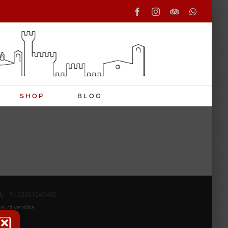
Facebook
Instagram
Tripadvisor
WhatsAp
SHOP
BLOG
aly - P.I 02261040485
ni di vendita