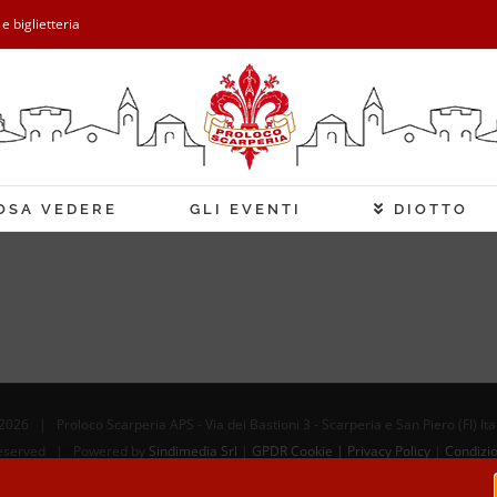
 e biglietteria
OSA VEDERE
GLI EVENTI
DIOTTO
2026 | Proloco Scarperia APS - Via dei Bastioni 3 - Scarperia e San Piero (FI) It
 Reserved | Powered by
Sindimedia Srl
|
GPDR Cookie | Privacy Policy
|
Condizio