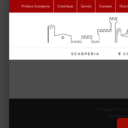
Salta
Proloco Scarperia
Contributi
Servizi
Contatti
Orari
al
contenuto
SCARPERIA
C
© Copyright 2012 -
All Rights