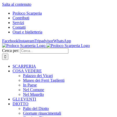
Salta al contenuto
Proloco Scarperia
Contributi
Servizi
Contatti
Orari e biglietteria
Facebook
Instagram
Tripadvisor
WhatsApp
Cerca per:
SCARPERIA
COSA VEDERE
Palazzo dei Vicari
Museo dei Ferri Taglienti
In Paese
Nel Comune
Nel Mugello
GLI EVENTI
DIOTTO
Palio del Diotto
Giornate rinascimentali