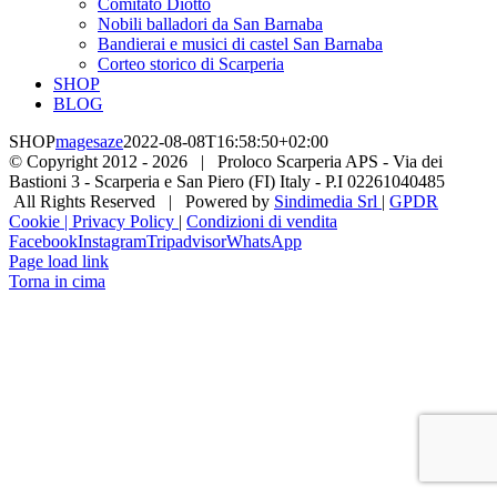
Comitato Diotto
Nobili balladori da San Barnaba
Bandierai e musici di castel San Barnaba
Corteo storico di Scarperia
SHOP
BLOG
SHOP
magesaze
2022-08-08T16:58:50+02:00
© Copyright 2012 -
2026 | Proloco Scarperia APS - Via dei
Bastioni 3 - Scarperia e San Piero (FI) Italy - P.I 02261040485
All Rights Reserved | Powered by
Sindimedia Srl
|
GPDR
Cookie | Privacy Policy
|
Condizioni di vendita
Facebook
Instagram
Tripadvisor
WhatsApp
Page load link
Torna in cima