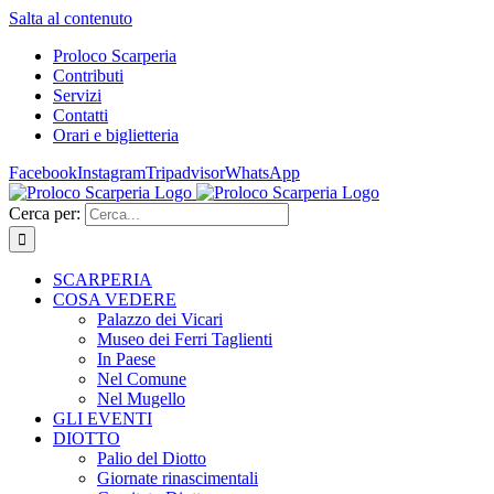
Salta al contenuto
Proloco Scarperia
Contributi
Servizi
Contatti
Orari e biglietteria
Facebook
Instagram
Tripadvisor
WhatsApp
Cerca per:
SCARPERIA
COSA VEDERE
Palazzo dei Vicari
Museo dei Ferri Taglienti
In Paese
Nel Comune
Nel Mugello
GLI EVENTI
DIOTTO
Palio del Diotto
Giornate rinascimentali