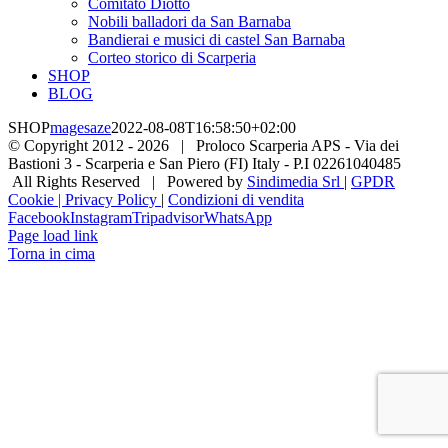
Comitato Diotto
Nobili balladori da San Barnaba
Bandierai e musici di castel San Barnaba
Corteo storico di Scarperia
SHOP
BLOG
SHOP
magesaze
2022-08-08T16:58:50+02:00
© Copyright 2012 -
2026 | Proloco Scarperia APS - Via dei
Bastioni 3 - Scarperia e San Piero (FI) Italy - P.I 02261040485
All Rights Reserved | Powered by
Sindimedia Srl
|
GPDR
Cookie | Privacy Policy
|
Condizioni di vendita
Facebook
Instagram
Tripadvisor
WhatsApp
Page load link
Torna in cima