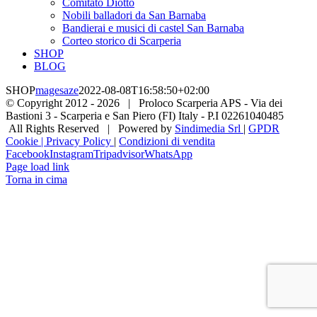
Comitato Diotto
Nobili balladori da San Barnaba
Bandierai e musici di castel San Barnaba
Corteo storico di Scarperia
SHOP
BLOG
SHOP
magesaze
2022-08-08T16:58:50+02:00
© Copyright 2012 -
2026 | Proloco Scarperia APS - Via dei
Bastioni 3 - Scarperia e San Piero (FI) Italy - P.I 02261040485
All Rights Reserved | Powered by
Sindimedia Srl
|
GPDR
Cookie | Privacy Policy
|
Condizioni di vendita
Facebook
Instagram
Tripadvisor
WhatsApp
Page load link
Torna in cima