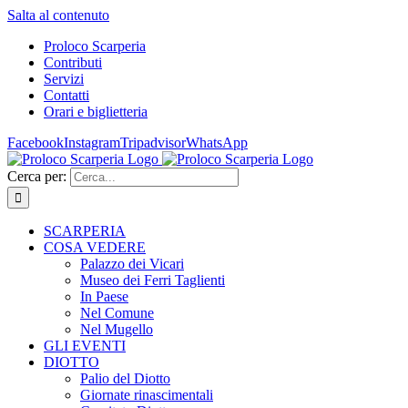
Salta al contenuto
Proloco Scarperia
Contributi
Servizi
Contatti
Orari e biglietteria
Facebook
Instagram
Tripadvisor
WhatsApp
Cerca per:
SCARPERIA
COSA VEDERE
Palazzo dei Vicari
Museo dei Ferri Taglienti
In Paese
Nel Comune
Nel Mugello
GLI EVENTI
DIOTTO
Palio del Diotto
Giornate rinascimentali