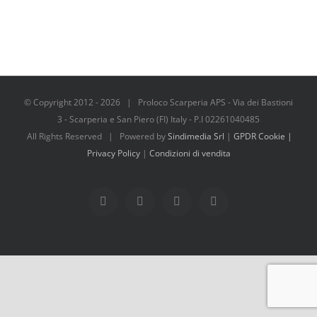
© Copyright 2012 -
2026 | Proloco Scarperia APS - Via dei Bastioni
3 - Scarperia e San Piero (FI) Italy - P.I 02261040485
All Rights Reserved | Powered by
Sindimedia Srl
|
GPDR Cookie |
Privacy Policy
|
Condizioni di vendita
Facebook
Instagram
Tripadvisor
WhatsApp