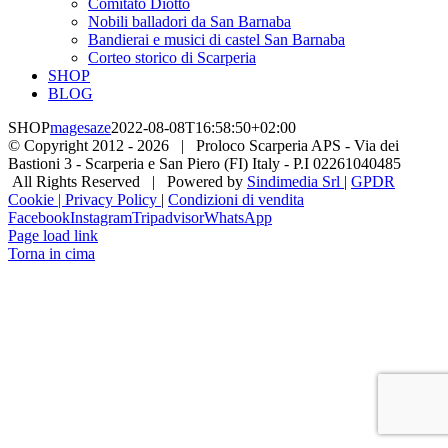
Comitato Diotto
Nobili balladori da San Barnaba
Bandierai e musici di castel San Barnaba
Corteo storico di Scarperia
SHOP
BLOG
SHOP
magesaze
2022-08-08T16:58:50+02:00
© Copyright 2012 -
2026 | Proloco Scarperia APS - Via dei
Bastioni 3 - Scarperia e San Piero (FI) Italy - P.I 02261040485
All Rights Reserved | Powered by
Sindimedia Srl
|
GPDR
Cookie | Privacy Policy
|
Condizioni di vendita
Facebook
Instagram
Tripadvisor
WhatsApp
Page load link
Torna in cima