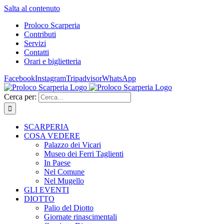
Salta al contenuto
Proloco Scarperia
Contributi
Servizi
Contatti
Orari e biglietteria
Facebook
Instagram
Tripadvisor
WhatsApp
Cerca per:
SCARPERIA
COSA VEDERE
Palazzo dei Vicari
Museo dei Ferri Taglienti
In Paese
Nel Comune
Nel Mugello
GLI EVENTI
DIOTTO
Palio del Diotto
Giornate rinascimentali