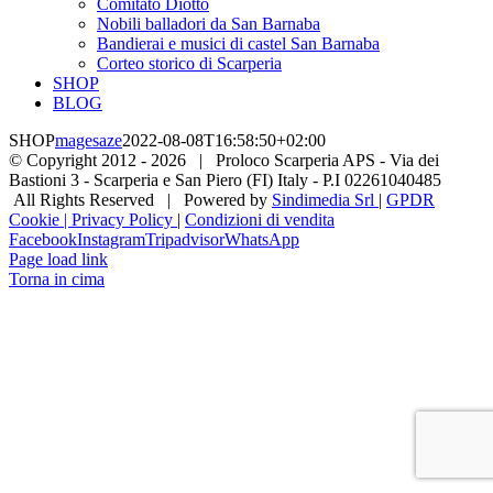
Comitato Diotto
Nobili balladori da San Barnaba
Bandierai e musici di castel San Barnaba
Corteo storico di Scarperia
SHOP
BLOG
SHOP
magesaze
2022-08-08T16:58:50+02:00
© Copyright 2012 -
2026 | Proloco Scarperia APS - Via dei
Bastioni 3 - Scarperia e San Piero (FI) Italy - P.I 02261040485
All Rights Reserved | Powered by
Sindimedia Srl
|
GPDR
Cookie | Privacy Policy
|
Condizioni di vendita
Facebook
Instagram
Tripadvisor
WhatsApp
Page load link
Torna in cima