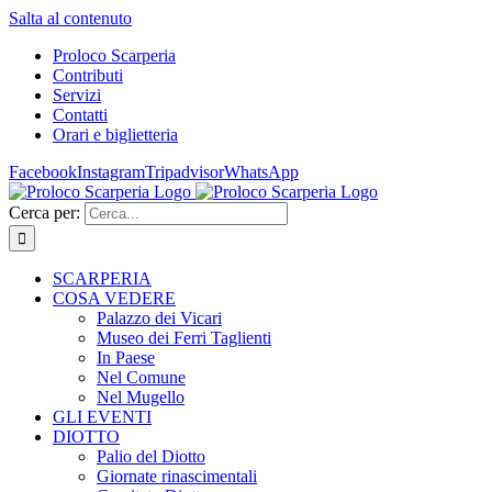
Salta al contenuto
Proloco Scarperia
Contributi
Servizi
Contatti
Orari e biglietteria
Facebook
Instagram
Tripadvisor
WhatsApp
Cerca per:
SCARPERIA
COSA VEDERE
Palazzo dei Vicari
Museo dei Ferri Taglienti
In Paese
Nel Comune
Nel Mugello
GLI EVENTI
DIOTTO
Palio del Diotto
Giornate rinascimentali