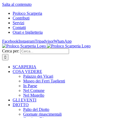
Salta al contenuto
Proloco Scarperia
Contributi
Servizi
Contatti
Orari e biglietteria
Facebook
Instagram
Tripadvisor
WhatsApp
Cerca per:
SCARPERIA
COSA VEDERE
Palazzo dei Vicari
Museo dei Ferri Taglienti
In Paese
Nel Comune
Nel Mugello
GLI EVENTI
DIOTTO
Palio del Diotto
Giornate rinascimentali