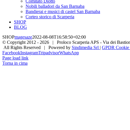
Comitato Diotto
Nobili balladori da San Barnaba
Bandierai e musici di castel San Barnaba
Corteo storico di Scarperia
SHOP
BLOG
SHOP
magesaze
2022-08-08T16:58:50+02:00
© Copyright 2012 -
2026 | Proloco Scarperia APS - Via dei Bastioni 
All Rights Reserved | Powered by
Sindimedia Srl
|
GPDR Cookie |
Facebook
Instagram
Tripadvisor
WhatsApp
Page load link
Torna in cima