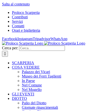
Salta al contenuto
Proloco Scarperia
Contributi
Servizi
Contatti
Orari e biglietteria
Facebook
Instagram
Tripadvisor
WhatsApp
Cerca per:
SCARPERIA
COSA VEDERE
Palazzo dei Vicari
Museo dei Ferri Taglienti
In Paese
Nel Comune
Nel Mugello
GLI EVENTI
DIOTTO
Palio del Diotto
Giornate rinascimentali