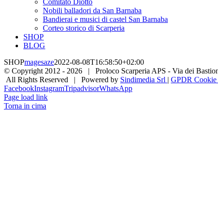
Comitato Diotto
Nobili balladori da San Barnaba
Bandierai e musici di castel San Barnaba
Corteo storico di Scarperia
SHOP
BLOG
SHOP
magesaze
2022-08-08T16:58:50+02:00
© Copyright 2012 -
2026 | Proloco Scarperia APS - Via dei Bastioni 
All Rights Reserved | Powered by
Sindimedia Srl
|
GPDR Cookie |
Facebook
Instagram
Tripadvisor
WhatsApp
Page load link
Torna in cima