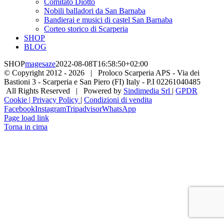
Comitato Diotto
Nobili balladori da San Barnaba
Bandierai e musici di castel San Barnaba
Corteo storico di Scarperia
SHOP
BLOG
SHOP
magesaze
2022-08-08T16:58:50+02:00
© Copyright 2012 -
2026 | Proloco Scarperia APS - Via dei
Bastioni 3 - Scarperia e San Piero (FI) Italy - P.I 02261040485
All Rights Reserved | Powered by
Sindimedia Srl
|
GPDR
Cookie | Privacy Policy
|
Condizioni di vendita
Facebook
Instagram
Tripadvisor
WhatsApp
Page load link
Torna in cima