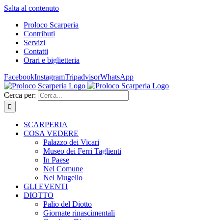
Salta al contenuto
Proloco Scarperia
Contributi
Servizi
Contatti
Orari e biglietteria
Facebook
Instagram
Tripadvisor
WhatsApp
Cerca per:
SCARPERIA
COSA VEDERE
Palazzo dei Vicari
Museo dei Ferri Taglienti
In Paese
Nel Comune
Nel Mugello
GLI EVENTI
DIOTTO
Palio del Diotto
Giornate rinascimentali