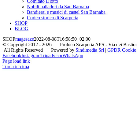
Comitato Diotto
Nobili balladori da San Barnaba
Bandierai e musici di castel San Barnaba
Corteo storico di Scarperia
SHOP
BLOG
SHOP
magesaze
2022-08-08T16:58:50+02:00
© Copyright 2012 -
2026 | Proloco Scarperia APS - Via dei Bastioni 
All Rights Reserved | Powered by
Sindimedia Srl
|
GPDR Cookie |
Facebook
Instagram
Tripadvisor
WhatsApp
Page load link
Torna in cima