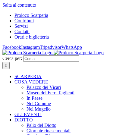
Salta al contenuto
Proloco Scarperia
Contributi
Servizi
Contatti
Orari e biglietteria
Facebook
Instagram
Tripadvisor
WhatsApp
Cerca per:
SCARPERIA
COSA VEDERE
Palazzo dei Vicari
Museo dei Ferri Taglienti
In Paese
Nel Comune
Nel Mugello
GLI EVENTI
DIOTTO
Palio del Diotto
Giornate rinascimentali