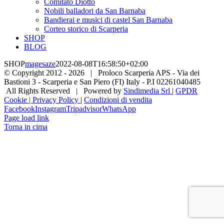
Comitato Diotto
Nobili balladori da San Barnaba
Bandierai e musici di castel San Barnaba
Corteo storico di Scarperia
SHOP
BLOG
SHOP
magesaze
2022-08-08T16:58:50+02:00
© Copyright 2012 -
2026 | Proloco Scarperia APS - Via dei
Bastioni 3 - Scarperia e San Piero (FI) Italy - P.I 02261040485
All Rights Reserved | Powered by
Sindimedia Srl
|
GPDR
Cookie | Privacy Policy
|
Condizioni di vendita
Facebook
Instagram
Tripadvisor
WhatsApp
Page load link
Torna in cima