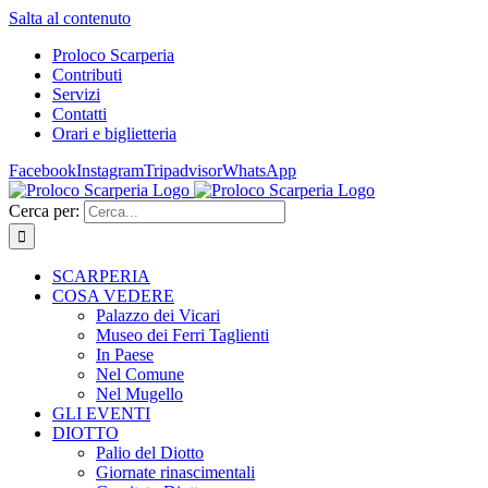
Salta al contenuto
Proloco Scarperia
Contributi
Servizi
Contatti
Orari e biglietteria
Facebook
Instagram
Tripadvisor
WhatsApp
Cerca per:
SCARPERIA
COSA VEDERE
Palazzo dei Vicari
Museo dei Ferri Taglienti
In Paese
Nel Comune
Nel Mugello
GLI EVENTI
DIOTTO
Palio del Diotto
Giornate rinascimentali