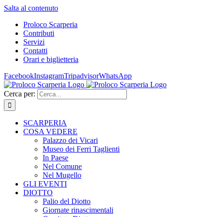
Salta al contenuto
Proloco Scarperia
Contributi
Servizi
Contatti
Orari e biglietteria
Facebook
Instagram
Tripadvisor
WhatsApp
Cerca per:
SCARPERIA
COSA VEDERE
Palazzo dei Vicari
Museo dei Ferri Taglienti
In Paese
Nel Comune
Nel Mugello
GLI EVENTI
DIOTTO
Palio del Diotto
Giornate rinascimentali