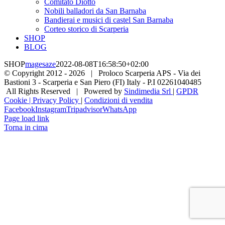
Comitato Diotto
Nobili balladori da San Barnaba
Bandierai e musici di castel San Barnaba
Corteo storico di Scarperia
SHOP
BLOG
SHOP
magesaze
2022-08-08T16:58:50+02:00
© Copyright 2012 -
2026 | Proloco Scarperia APS - Via dei
Bastioni 3 - Scarperia e San Piero (FI) Italy - P.I 02261040485
All Rights Reserved | Powered by
Sindimedia Srl
|
GPDR
Cookie | Privacy Policy
|
Condizioni di vendita
Facebook
Instagram
Tripadvisor
WhatsApp
Page load link
Torna in cima