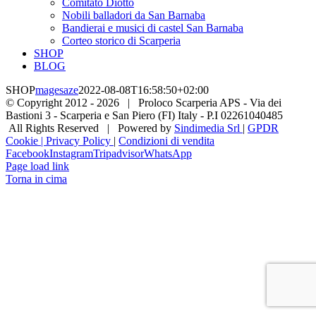
Comitato Diotto
Nobili balladori da San Barnaba
Bandierai e musici di castel San Barnaba
Corteo storico di Scarperia
SHOP
BLOG
SHOP
magesaze
2022-08-08T16:58:50+02:00
© Copyright 2012 -
2026 | Proloco Scarperia APS - Via dei
Bastioni 3 - Scarperia e San Piero (FI) Italy - P.I 02261040485
All Rights Reserved | Powered by
Sindimedia Srl
|
GPDR
Cookie | Privacy Policy
|
Condizioni di vendita
Facebook
Instagram
Tripadvisor
WhatsApp
Page load link
Torna in cima