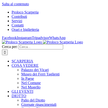
Salta al contenuto
Proloco Scarperia
Contributi
Servizi
Contatti
Orari e biglietteria
Facebook
Instagram
Tripadvisor
WhatsApp
Cerca per:
SCARPERIA
COSA VEDERE
Palazzo dei Vicari
Museo dei Ferri Taglienti
In Paese
Nel Comune
Nel Mugello
GLI EVENTI
DIOTTO
Palio del Diotto
Giornate rinascimentali