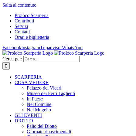
Salta al contenuto
Proloco Scarperia
Contributi
Servizi
Contatti
Orari e biglietteria
Facebook
Instagram
Tripadvisor
WhatsApp
Cerca per:
SCARPERIA
COSA VEDERE
Palazzo dei Vicari
Museo dei Ferri Taglienti
In Paese
Nel Comune
Nel Mugello
GLI EVENTI
DIOTTO
Palio del Diotto
Giornate rinascimentali