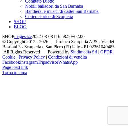
Comitato Diotto
Nobili balladori da San Barnaba
Bandierai e musici di castel San Barnaba
Corteo storico di Scarperia
SHOP
BLOG
SHOP
magesaze
2022-08-08T16:58:50+02:00
© Copyright 2012 -
2026 | Proloco Scarperia APS - Via dei
Bastioni 3 - Scarperia e San Piero (FI) Italy - P.I 02261040485
All Rights Reserved | Powered by
Sindimedia Srl
|
GPDR
Cookie | Privacy Policy
|
Condizioni di vendita
Facebook
Instagram
Tripadvisor
WhatsApp
Page load link
Torna in cima