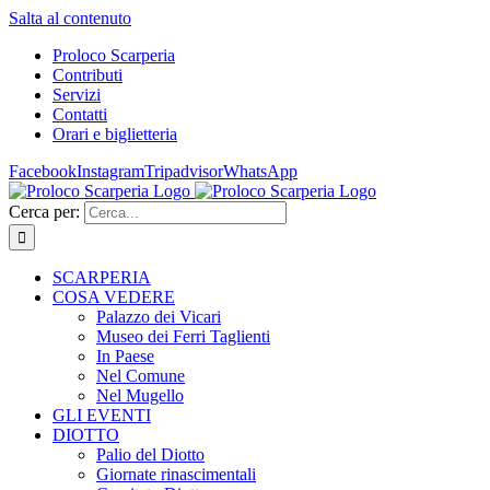
Salta al contenuto
Proloco Scarperia
Contributi
Servizi
Contatti
Orari e biglietteria
Facebook
Instagram
Tripadvisor
WhatsApp
Cerca per:
SCARPERIA
COSA VEDERE
Palazzo dei Vicari
Museo dei Ferri Taglienti
In Paese
Nel Comune
Nel Mugello
GLI EVENTI
DIOTTO
Palio del Diotto
Giornate rinascimentali