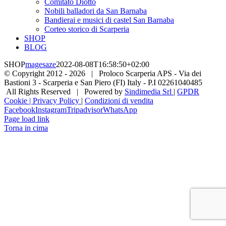
Comitato Diotto
Nobili balladori da San Barnaba
Bandierai e musici di castel San Barnaba
Corteo storico di Scarperia
SHOP
BLOG
SHOP
magesaze
2022-08-08T16:58:50+02:00
© Copyright 2012 -
2026 | Proloco Scarperia APS - Via dei
Bastioni 3 - Scarperia e San Piero (FI) Italy - P.I 02261040485
All Rights Reserved | Powered by
Sindimedia Srl
|
GPDR
Cookie | Privacy Policy
|
Condizioni di vendita
Facebook
Instagram
Tripadvisor
WhatsApp
Page load link
Torna in cima